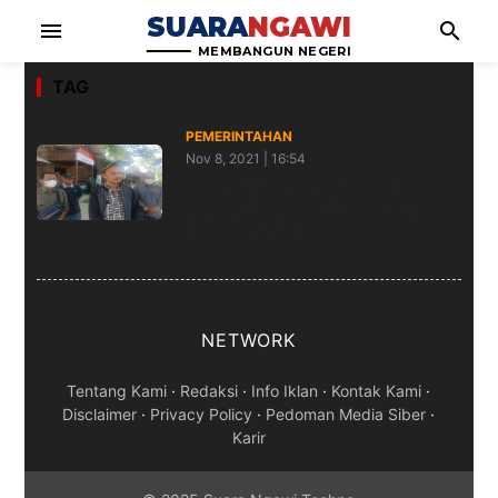
SUARA
NGAWI
menu
search
MEMBANGUN NEGERI
TAG
PEMERINTAHAN
Nov 8, 2021 | 16:54
Kadivre Perhutani Jatim Apresiasi
Warga Ngawi Ikut Mendukung
Program ATM
NETWORK
Tentang Kami
·
Redaksi
·
Info Iklan
·
Kontak Kami
·
Disclaimer
·
Privacy Policy
·
Pedoman Media Siber
·
Karir