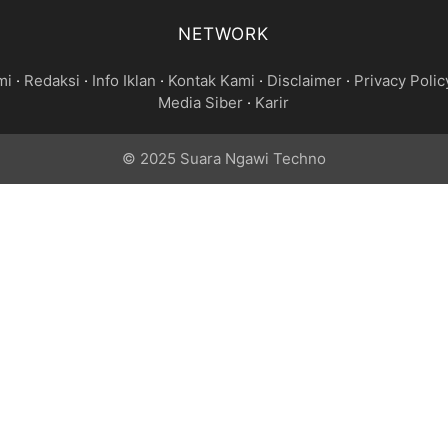
NETWORK
mi
·
Redaksi
·
Info Iklan
·
Kontak Kami
·
Disclaimer
·
Privacy Polic
Media Siber
·
Karir
© 2025 Suara Ngawi Techno