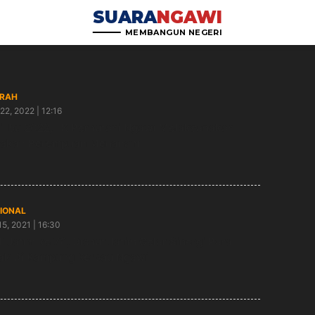
SUARA
NGAWI
MEMBANGUN NEGERI
RAH
22, 2022 | 12:16
i Ibu 2022, IIK Perhutani Ngawi Melaksanakan
rakan Perempuan Menanam
IONAL
15, 2021 | 16:30
 Jatim ke 76, Dishut Jatim Gelar Sinergi Para
ak Di Kampung Kerbau Ngawi