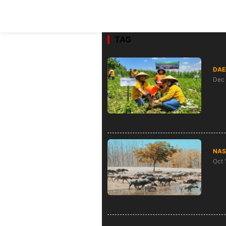
TAG
DAE
Dec 
Har
Ge
NAS
Oct 
HUT
Pih