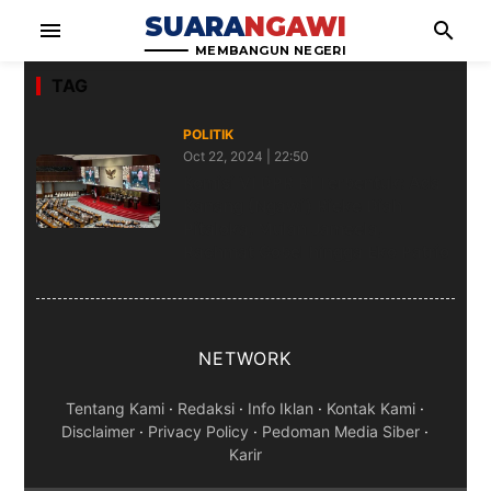
SUARA
NGAWI
menu
search
MEMBANGUN NEGERI
TAG
POLITIK
Oct 22, 2024 | 22:50
Komisi VI DPR RI Terbentuk: Ada
Kanang (Ngawi) Rieke Diah
Pitaloka, Mulan Jameela,
Rachmat Gobel hingga Eko Patrio
NETWORK
Tentang Kami
·
Redaksi
·
Info Iklan
·
Kontak Kami
·
Disclaimer
·
Privacy Policy
·
Pedoman Media Siber
·
Karir