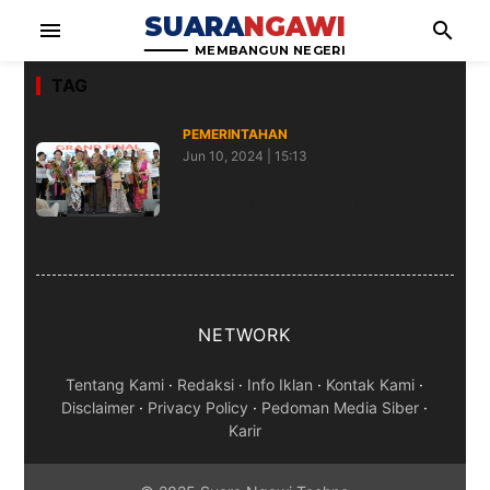
SUARA
NGAWI
menu
search
MEMBANGUN NEGERI
TAG
PEMERINTAHAN
Jun 10, 2024 | 15:13
DP3AKB Ngawi Ajak Duta GenRe
2024 Jadi Figur Teladan Kalangan
Remaja
NETWORK
Tentang Kami
·
Redaksi
·
Info Iklan
·
Kontak Kami
·
Disclaimer
·
Privacy Policy
·
Pedoman Media Siber
·
Karir