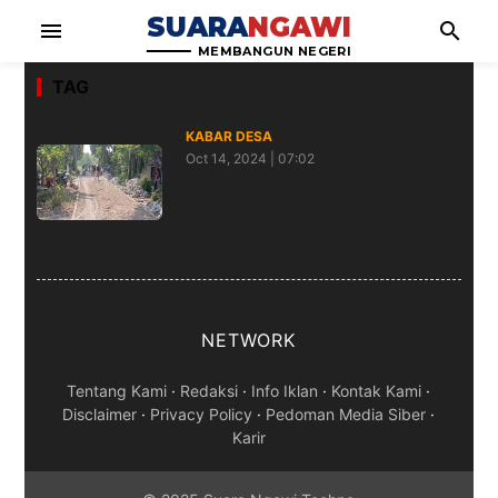
SUARA
NGAWI
menu
search
MEMBANGUN NEGERI
TAG
KABAR DESA
Oct 14, 2024 | 07:02
Pemdes Semen Kebut
Pembangunan Jalan Melalui
Pavingisasi
NETWORK
Tentang Kami
·
Redaksi
·
Info Iklan
·
Kontak Kami
·
Disclaimer
·
Privacy Policy
·
Pedoman Media Siber
·
Karir