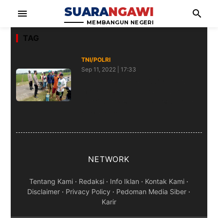
SUARA
NGAWI
menu
search
MEMBANGUN NEGERI
TAG
TNI/POLRI
Sep 11, 2022 | 17:33
Rawan Terjadinya Korban Jiwa
Akibat Jebakan Tikus Dialiri
Listrik, Polsek Padas Gencarkan
Sosialisasi
NETWORK
Tentang Kami
·
Redaksi
·
Info Iklan
·
Kontak Kami
·
Disclaimer
·
Privacy Policy
·
Pedoman Media Siber
·
Karir