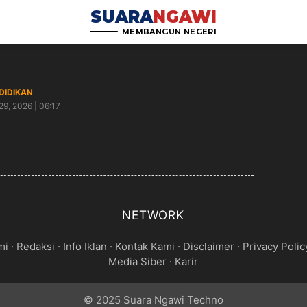
SUARA
NGAWI
MEMBANGUN NEGERI
DIDIKAN
29, 2026 | 06:17
uk Finalis Olimpiade Penelitian Ilmiah Menambah
udang Prestasi SMAN 1 Ngawi
NETWORK
mi
·
Redaksi
·
Info Iklan
·
Kontak Kami
·
Disclaimer
·
Privacy Polic
Media Siber
·
Karir
© 2025 Suara Ngawi Techno