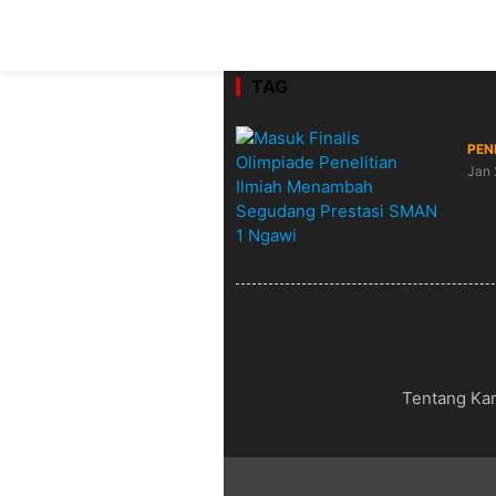
TAG
PEN
Jan 
Mas
Seg
Tentang Ka