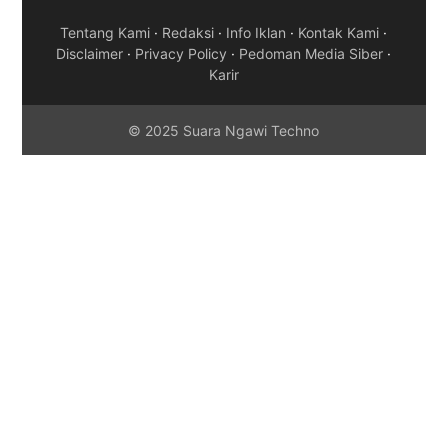
Tentang Kami
·
Redaksi
·
Info Iklan
·
Kontak Kami
·
Disclaimer
·
Privacy Policy
·
Pedoman Media Siber
·
Karir
© 2025 Suara Ngawi Techno