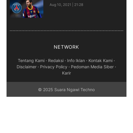
Aug 10, 2021 | 21:28
Lionel Messi Resmi Jadi Pemain
PSG
NETWORK
Tentang Kami
·
Redaksi
·
Info Iklan
·
Kontak Kami
·
Disclaimer
·
Privacy Policy
·
Pedoman Media Siber
·
Karir
© 2025 Suara Ngawi Techno