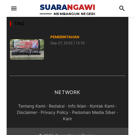
SUARA
NGAWI
menu
search
MEMBANGUN NEGERI
TAG
PEMERINTAHAN
Sep 27, 2023 | 13:10
Kepengurusan Pokdarwis Ngawi
Dikukuhkan, Target Utama
Hidupkan Desa Wisata
NETWORK
Tentang Kami
·
Redaksi
·
Info Iklan
·
Kontak Kami
·
Disclaimer
·
Privacy Policy
·
Pedoman Media Siber
·
Karir