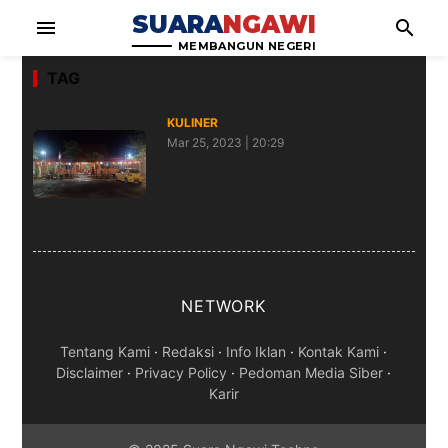
SUARA
NGAWI
menu
search
MEMBANGUN NEGERI
TAG
KULINER
Mar 25, 2023 | 20:29
Buka Puasa di Dapur Bunda,
Tempatnya Nyaman dan Asri,
Kunjungi Yuk! Ini Lokasinya
NETWORK
Tentang Kami
·
Redaksi
·
Info Iklan
·
Kontak Kami
·
Disclaimer
·
Privacy Policy
·
Pedoman Media Siber
·
Karir