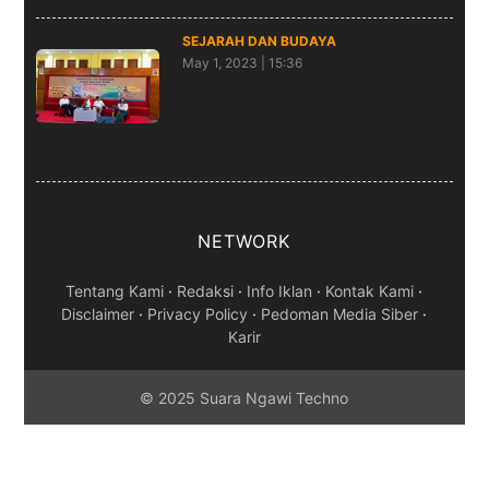
SEJARAH DAN BUDAYA
May 1, 2023 | 15:36
Komunitas Nalar Budaya Ngawi
Sukses Bedah Bincang Buku
Novel Biografi
NETWORK
Tentang Kami
·
Redaksi
·
Info Iklan
·
Kontak Kami
·
Disclaimer
·
Privacy Policy
·
Pedoman Media Siber
·
Karir
© 2025 Suara Ngawi Techno