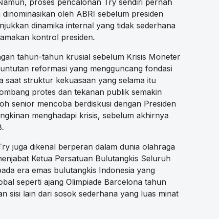
. Namun, proses pencalonan Try sendiri pernah
Ia dinominasikan oleh ABRI sebelum presiden
jukkan dinamika internal yang tidak sederhana
amakan kontrol presiden.
gan tahun-tahun krusial sebelum Krisis Moneter
tuntutan reformasi yang mengguncang fondasi
a saat struktur kekuasaan yang selama itu
elombang protes dan tekanan publik semakin
koh senior mencoba berdiskusi dengan Presiden
ngkinan menghadapi krisis, sebelum akhirnya
8.
 Try juga dikenal berperan dalam dunia olahraga
menjabat Ketua Persatuan Bulutangkis Seluruh
 pada era emas bulutangkis Indonesia yang
obal seperti ajang Olimpiade Barcelona tahun
n sisi lain dari sosok sederhana yang luas minat