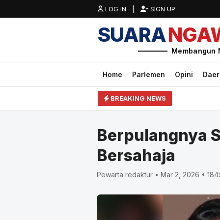
LOG IN |
SIGN UP
SUARA
NGA
Membangun 
Home
Parlemen
Opini
Dae
BREAKING NEWS
Berpulangnya S
Bersahaja
Pewarta redaktur • Mar 2, 2026 • 184