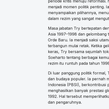
periode kritis menuju reformasi
menjadi momen politik penting. 
menyampaikan pilihannya, menun
dalam rezim yang sangat mengut
Masa jabatan Try bertepatan den
Asia 1997–1998 dan gelombang 
Orde Baru. Ia menjadi saksi utam
terbangun mulai retak. Ketika g
keras, Try bersama sejumlah to
Soeharto tentang berbagai kemu
rezim itu runtuh pada tahun 199
Di luar panggung politik formal,
dan budaya populer. Ia pernah 
Indonesia (PBSI), berkontribusi
menghasilkan banyak prestasi gl
1992. Hal tersebut memperlihatka
dan pengaruhnya.