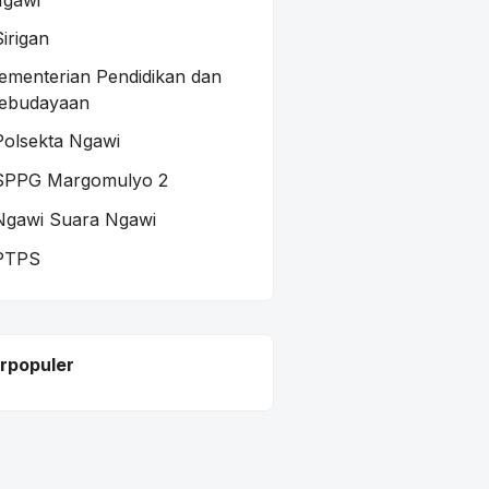
gawi
Sirigan
ementerian Pendidikan dan
ebudayaan
Polsekta Ngawi
SPPG Margomulyo 2
Ngawi Suara Ngawi
PTPS
rpopuler