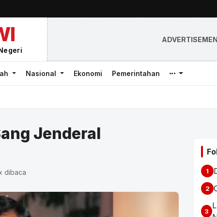
WI
ADVERTISEME
Negeri
rah
Nasional
Ekonomi
Pemerintahan
ang Jenderal
Fo
1
x dibaca
2
L
3