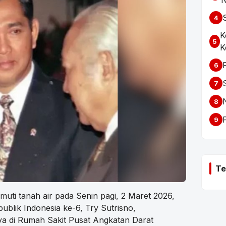
N
4
K
5
K
6
7
8
9
Te
uti tanah air pada Senin pagi, 2 Maret 2026,
ublik Indonesia ke-6, Try Sutrisno,
a di Rumah Sakit Pusat Angkatan Darat