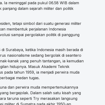
a. Ia meninggal pada pukul 06.58 WIB dalam
 panjang dalam sejarah militer dan politik
den, tetapi simbol dari suatu generasi militer
kan membentuk perjalanan Indonesia
evolusi sampai pergolakan politik di panggung
 di Surabaya, ketika Indonesia masih berada di
us nasionalisme sedang bergolak di seantero
anak-kanak yang penuh tantangan, ia kemudian
nggilan hidupnya. Masuk Akademi Teknik
us pada tahun 1959, ia menjadi perwira muda
berbagai medan tugas.
aruna dan perwira muda mempertemukannya
 yang bergejolak. Dalam salah satu kisah yang
para taruna seperti Try merasakan langsung
i militer di Sumatra pada akhir 1950-an.