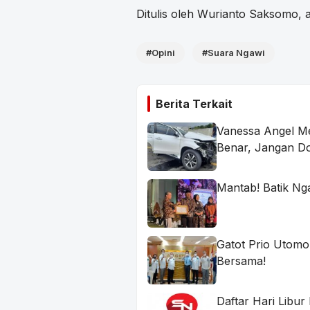
Ditulis oleh Wurianto Saksom
#Opini
#Suara Ngawi
Berita Terkait
Vanessa Angel Me
Benar, Jangan D
Mantab! Batik Ng
Gatot Prio Utomo
Bersama!
Daftar Hari Libur