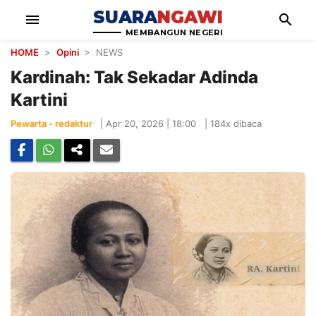
SUARA
NGAWI
menu
search
MEMBANGUN NEGERI
HOME
>
Opini
> NEWS
Kardinah: Tak Sekadar Adinda
Kartini
Pewarta - redaktur
|
Apr 20, 2026 | 18:00
|
184x dibaca