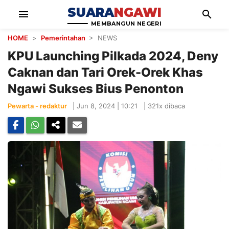
SUARA
NGAWI
menu
search
MEMBANGUN NEGERI
HOME
>
Pemerintahan
> NEWS
KPU Launching Pilkada 2024, Deny
Caknan dan Tari Orek-Orek Khas
Ngawi Sukses Bius Penonton
Pewarta - redaktur
|
Jun 8, 2024 | 10:21
|
321x dibaca