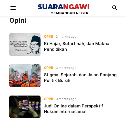
SUARA
NGAWI
menu
search
MEMBANGUN NEGERI
Opini
OPINI
3 months ago
Ki Hajar, Sutartinah, dan Makna
Pendidikan
OPINI
3 months ago
Stigma, Sejarah, dan Jalan Panjang
Politik Buruh
OPINI
3 months ago
Judi Online dalam Perspektif
Hukum Internasional