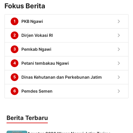
Fokus Berita
chevron_right
1
PKB Ngawi
chevron_right
2
Dirjen Vokasi RI
chevron_right
3
Pemkab Ngawi
chevron_right
4
Petani tembakau Ngawi
chevron_right
5
Dinas Kehutanan dan Perkebunan Jatim
chevron_right
6
Pemdes Semen
Berita Terbaru