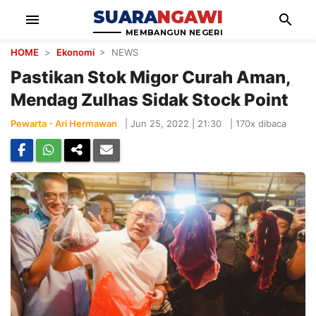
SUARA
NGAWI
menu
search
MEMBANGUN NEGERI
HOME
>
Ekonomi
> NEWS
Pastikan Stok Migor Curah Aman,
Mendag Zulhas Sidak Stock Point
Pewarta - Ari Hermawan
|
Jun 25, 2022 | 21:30
|
170x dibaca