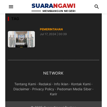
SUARA
NGAWI
menu
search
MEMBANGUN NEGERI
TAG
PEMERINTAHAN
Jul 17, 2024 | 00:39
Kantor Pertanahan Ngawi
Mendapatkan Kunjungan Peserta
KKL Pasis Direg LXIV Seskoad
NETWORK
Tentang Kami
·
Redaksi
·
Info Iklan
·
Kontak Kami
·
Disclaimer
·
Privacy Policy
·
Pedoman Media Siber
·
Karir