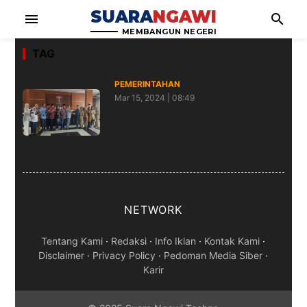
SUARA
NGAWI
menu
search
MEMBANGUN NEGERI
TAG
PEMERINTAHAN
Mar 15, 2024 | 08:49
Bapemperda DPRD Jatim
Kunjungi DPRD Ngawi, Ini yang
Dibahas
NETWORK
Tentang Kami
·
Redaksi
·
Info Iklan
·
Kontak Kami
·
Disclaimer
·
Privacy Policy
·
Pedoman Media Siber
·
Karir