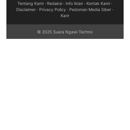
Tentang Kami
·
Redaksi
·
Info Iklan
·
Kontak Kami
·
Disclaimer
·
Privacy Policy
·
Pedoman Media Siber
·
Karir
© 2025 Suara Ngawi Techno