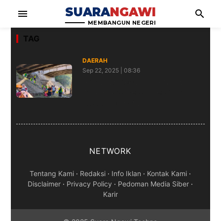
SUARA
NGAWI
menu
search
MEMBANGUN NEGERI
TAG
DAERAH
Sep 22, 2025 | 08:36
HKS 2025 Kepala DLH Ngawi
Pimpin Aksi Bersih-bersih di
Kolong Jembatan
NETWORK
Tentang Kami
·
Redaksi
·
Info Iklan
·
Kontak Kami
·
Disclaimer
·
Privacy Policy
·
Pedoman Media Siber
·
Karir