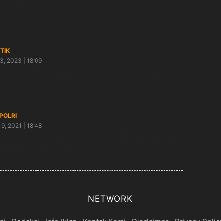
isi II DPR RI Apresiasi Kinerja Kementerian
R/BPN
ITIK
3, 2023 | 18:09
an Budi Bertemu Kaum Milenial di Ngawi Bahas
al HAM
/POLRI
19, 2021 | 18:48
olres Ngawi Dampingi Komisi lll DPR RI Meninjau
laksanaan Penyerahan BTPKLW
NETWORK