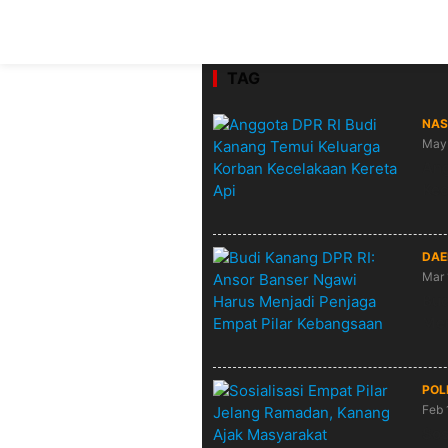
TAG
NAS
May 
Ang
Kec
DAE
Mar 
Bud
Men
POL
Feb 
Sos