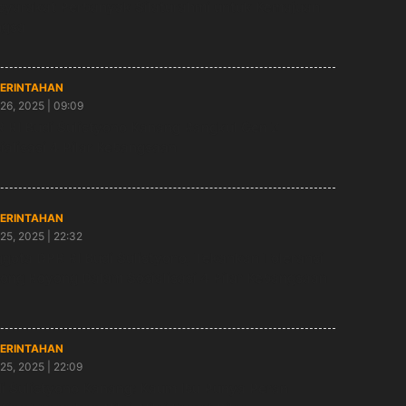
yarakat Perbanyak Silaturahmi untuk Kemajuan
ngsa
ERINTAHAN
26, 2025 | 09:09
 RI Budi Sulistyono Kanang Rangkul Gen Z
ialisasi 4 Pilar Kebangsaan
ERINTAHAN
25, 2025 | 22:32
gota DPR RI Budi Sulistyono, Tekankan Toleransi
ong Royong Dalam Sosialisasi 4 Pilar Kebangsaan
ERINTAHAN
25, 2025 | 22:09
i Sulistyono Kanang: Kaum Ibu Punya Peran