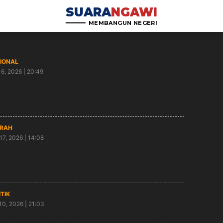
SUARA
NGAWI
MEMBANGUN NEGERI
IONAL
6, 2026 | 20:49
gota DPR RI Budi Kanang Temui Keluarga Korban
elakaan Kereta Api
RAH
17, 2026 | 14:08
i Kanang DPR RI: Ansor Banser Ngawi Harus
jadi Penjaga Empat Pilar Kebangsaan
ITIK
10, 2026 | 21:03
ialisasi Empat Pilar Jelang Ramadan, Kanang Ajak