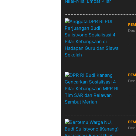
Pen
PEM
Dec 
Ang
Sos
Sis
PEM
Dec 
DPR
Keb
Me
PEM
Dec 
Ber