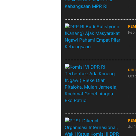
Sos
PEM
Feb 
DPR
Nga
POL
Oct 
Kom
Rie
hin
PEM
Jul 
PTS