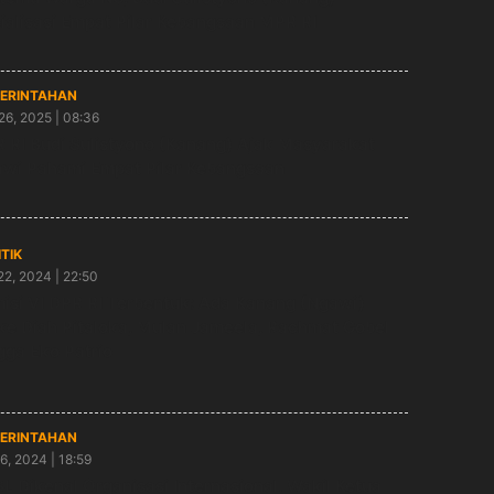
ialisasi Empat Pilar Kebangsaan MPR RI
ERINTAHAN
26, 2025 | 08:36
 RI Budi Sulistyono (Kanang) Ajak Masyarakat
wi Pahami Empat Pilar Kebangsaan
ITIK
22, 2024 | 22:50
isi VI DPR RI Terbentuk: Ada Kanang (Ngawi)
ke Diah Pitaloka, Mulan Jameela, Rachmat Gobel
gga Eko Patrio
ERINTAHAN
16, 2024 | 18:59
L Dikenal Organisasi Internasional, Wakil Ketua