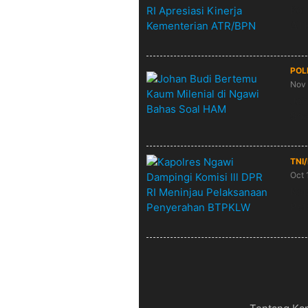
Kom
AT
POL
Nov 
Joh
So
TNI
Oct 
Kap
Pe