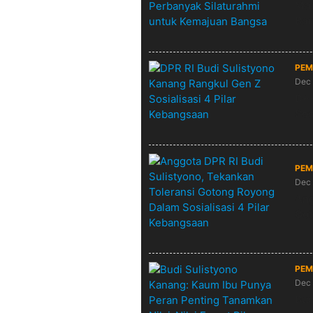
Mas
Ba
PEM
Dec 
DPR
Sos
PEM
Dec 
Ang
Got
PEM
Dec 
Bud