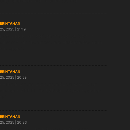
ting Tanamkan Nilai-Nilai Empat Pilar
ERINTAHAN
25, 2025 | 21:19
gota DPR RI PDI Perjuangan Budi Sulistyono
ialisasi 4 Pilar Kebangsaan di Hadapan Guru dan
wa Sekolah
ERINTAHAN
25, 2025 | 20:59
 RI Budi Kanang Gencarkan Sosialisasi 4 Pilar
angsaan MPR RI, Tim SAR dan Relawan Sambut
riah
ERINTAHAN
25, 2025 | 20:33
temu Warga NU, Budi Sulistyono (Kanang)