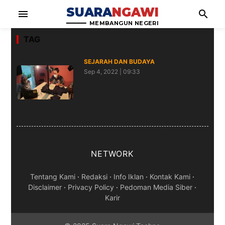
SUARA
NGAWI
menu
search
MEMBANGUN NEGERI
TAG
SEJARAH DAN BUDAYA
Sep 4, 2022 | 09:33
5000 Halaman Naskah Kuno
Habaib Diselamatkan, Khazanah
Islam di Indonesia Makin Terbuka
NETWORK
Tentang Kami
·
Redaksi
·
Info Iklan
·
Kontak Kami
·
Disclaimer
·
Privacy Policy
·
Pedoman Media Siber
·
Karir