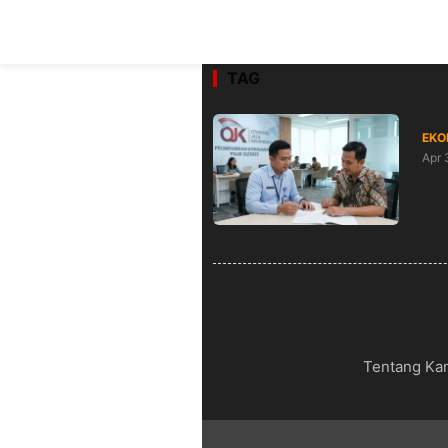
TAG
EKO
Apr 
POJ
Jag
Tentang Ka