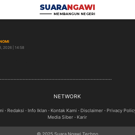
SUARA
NGAWI
MEMBANGUN NEGERI
NOMI
3, 2026 | 14:58
K 22/2023 Tegaskan Hak–Kewajiban Debitur,
a Praktik Penagihan Kredit Tetap Beretika
NETWORK
mi
·
Redaksi
·
Info Iklan
·
Kontak Kami
·
Disclaimer
·
Privacy Polic
Media Siber
·
Karir
© 2025 Suara Ngawi Techno