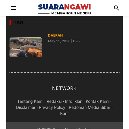
SUARA
NGAWI
menu
search
MEMBANGUN NEGERI
TAG
DAERAH
May 25, 2026 | 09:23
Jelang Idhul Adha Pemkab Ngawi
Cek Kesehatan Hewan Kurban, Ini
Tanda Penyakitnya
NETWORK
Tentang Kami
·
Redaksi
·
Info Iklan
·
Kontak Kami
·
Disclaimer
·
Privacy Policy
·
Pedoman Media Siber
·
Karir