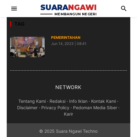
SUARA
NGAWI
menu
search
MEMBANGUN NEGERI
TAG
PEMERINTAHAN
Jun 14, 2023 | 08:41
ASN Pemkab Ngawi Wajib
Berpedoman Peraturan Disiplin
NETWORK
Tentang Kami
·
Redaksi
·
Info Iklan
·
Kontak Kami
·
Disclaimer
·
Privacy Policy
·
Pedoman Media Siber
·
Karir
© 2025 Suara Ngawi Techno