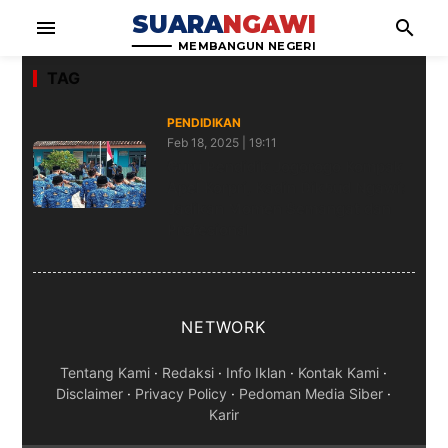
SUARA
NGAWI
menu
search
MEMBANGUN NEGERI
TAG
PENDIDIKAN
Feb 18, 2025 | 19:11
Guru Pendidik Jogorogo Kompak
Apel Korpri, Kadin Dikbud Ngawi:
Jadikan Momen Semangat dan
Profesional
NETWORK
Tentang Kami
·
Redaksi
·
Info Iklan
·
Kontak Kami
·
Disclaimer
·
Privacy Policy
·
Pedoman Media Siber
·
Karir