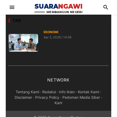
SUARA
NGAWI
menu
search
MEMBANGUN NEGERI
TAG
EKONOMI
Apr 3, 2026 | 14:58
POJK 22/2023 Tegaskan Hak–
Kewajiban Debitur, Jaga Praktik
Penagihan Kredit Tetap Beretika
NETWORK
Tentang Kami
·
Redaksi
·
Info Iklan
·
Kontak Kami
·
Disclaimer
·
Privacy Policy
·
Pedoman Media Siber
·
Karir