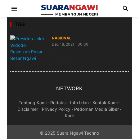
SUARA
NGAWI
menu
search
MEMBANGUN NEGERI
TAG
NASIONAL
Dec 18, 2021 | 00:00
Presiden Joko Widodo Resmikan
Pasar Besar Ngawi
NETWORK
Tentang Kami
·
Redaksi
·
Info Iklan
·
Kontak Kami
·
Disclaimer
·
Privacy Policy
·
Pedoman Media Siber
·
Karir
© 2025 Suara Ngawi Techno