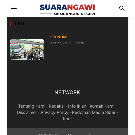
SUARA
NGAWI
menu
search
MEMBANGUN NEGERI
TAG
EKONOMI
Apr 27, 2026 | 07:20
DPMPTSP Ngawi Saksikan
Ekspor Perdana Pabrik Mainan
PT RRM
NETWORK
Tentang Kami
·
Redaksi
·
Info Iklan
·
Kontak Kami
·
Disclaimer
·
Privacy Policy
·
Pedoman Media Siber
·
Karir