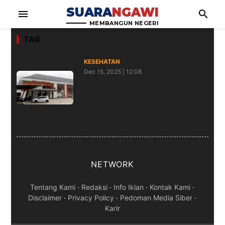
SUARA
NGAWI
menu
search
MEMBANGUN NEGERI
TAG
KESEHATAN
Dec 15, 2025 | 12:08
Penanganan Optimal RSUD
Mantingan, Pasien Dugaan
Keracunan MBG Dinyatakan
Sembuh
NETWORK
Tentang Kami
·
Redaksi
·
Info Iklan
·
Kontak Kami
·
Disclaimer
·
Privacy Policy
·
Pedoman Media Siber
·
Karir