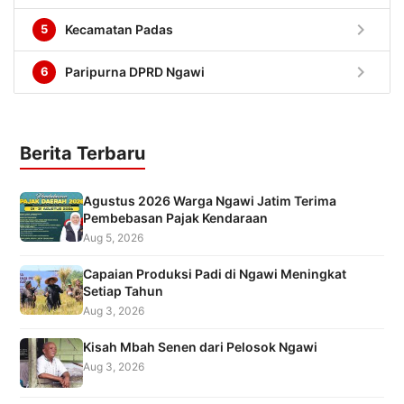
chevron_right
5
Kecamatan Padas
chevron_right
6
Paripurna DPRD Ngawi
Berita Terbaru
Agustus 2026 Warga Ngawi Jatim Terima
Pembebasan Pajak Kendaraan
Aug 5, 2026
Capaian Produksi Padi di Ngawi Meningkat
Setiap Tahun
Aug 3, 2026
Kisah Mbah Senen dari Pelosok Ngawi
Aug 3, 2026