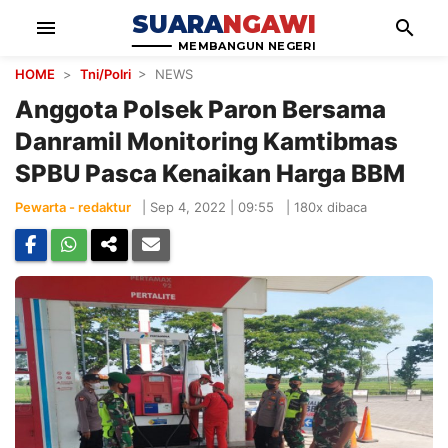
SUARA
NGAWI
menu
search
MEMBANGUN NEGERI
HOME
>
Tni/Polri
> NEWS
Anggota Polsek Paron Bersama
Danramil Monitoring Kamtibmas
SPBU Pasca Kenaikan Harga BBM
Pewarta - redaktur
|
Sep 4, 2022 | 09:55
|
180x dibaca