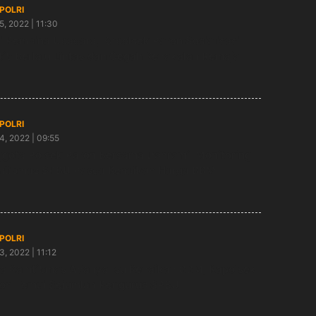
/POLRI
5, 2022 | 11:30
i Pembina Upacara, Kapolsek Paron Sosialisasi
tib Berlalu Lintas dan Cegah Kenakalan Remaja
/POLRI
4, 2022 | 09:55
gota Polsek Paron Bersama Danramil Monitoring
tibmas SPBU Pasca Kenaikan Harga BBM
/POLRI
3, 2022 | 11:12
a Kamtibmas Adanya Isu Kenaikan BBM, Kapolsek
on Temui Sejumlah Pengurus SPBU