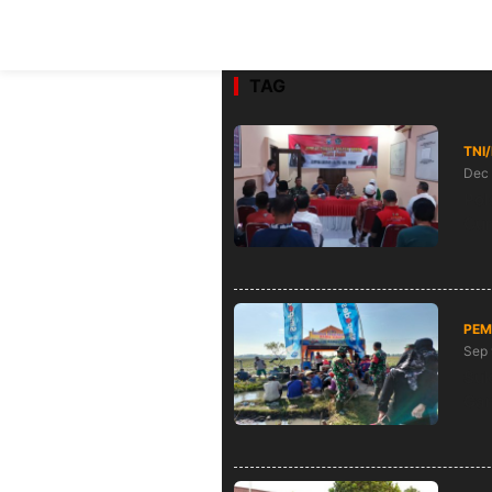
TAG
TNI
Dec 
Pol
Cur
PEM
Sep 
Suk
Gan