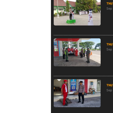
TNI
Sep 
Jad
Ter
TNI
Sep 
Ang
Kam
TNI
Sep 
Jag
Par