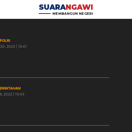
SUARA
NGAWI
MEMBANGUN NEGERI
/POLRI
30, 2022 | 15:41
sek Paron Polres Ngawi Gelar Program Jumat
hat, Ini yang Disampaikan
ERINTAHAN
9, 2022 | 15:43
seskan Petani Mandiri, Poktan Bahagia di Ngawi
deng BRI