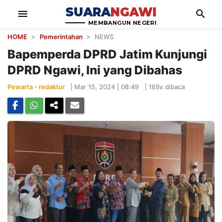
SUARA
NGAWI
menu
search
MEMBANGUN NEGERI
HOME
>
Pemerintahan
> NEWS
Bapemperda DPRD Jatim Kunjungi
DPRD Ngawi, Ini yang Dibahas
Pewarta - redaktur
|
Mar 15, 2024 | 08:49
|
169x dibaca