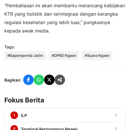
"Pembahasan ini akan membantu merancang kebijakan
KTR yang holistik dan terintegrasi dengan kerangka
regulasi kesehatan yang lebih luas," pungkasnya
kepada awak media.
Tags:
#Bapemperda Jatim
#DPRD Ngawi
#Suara Ngawi
Bagikan:
Fokus Berita
chevron_right
1
ILP
chevron_right
2
Terminal Kertonegoro Ngawi