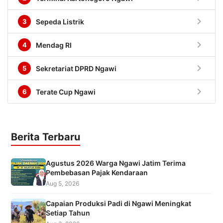
chevron_right
3
Sepeda Listrik
chevron_right
4
Mendag RI
chevron_right
5
Sekretariat DPRD Ngawi
chevron_right
6
Terate Cup Ngawi
Berita Terbaru
Agustus 2026 Warga Ngawi Jatim Terima
Pembebasan Pajak Kendaraan
Aug 5, 2026
Capaian Produksi Padi di Ngawi Meningkat
Setiap Tahun