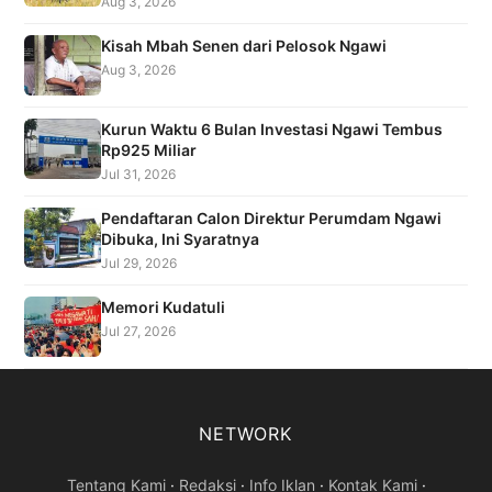
Aug 3, 2026
Kisah Mbah Senen dari Pelosok Ngawi
Aug 3, 2026
Kurun Waktu 6 Bulan Investasi Ngawi Tembus
Rp925 Miliar
Jul 31, 2026
Pendaftaran Calon Direktur Perumdam Ngawi
Dibuka, Ini Syaratnya
Jul 29, 2026
Memori Kudatuli
Jul 27, 2026
NETWORK
Tentang Kami
·
Redaksi
·
Info Iklan
·
Kontak Kami
·