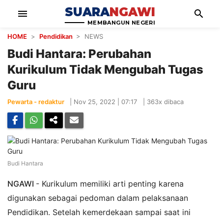
SUARA
NGAWI
menu
search
MEMBANGUN NEGERI
HOME
>
Pendidikan
> NEWS
Budi Hantara: Perubahan
Kurikulum Tidak Mengubah Tugas
Guru
Pewarta - redaktur
|
Nov 25, 2022 | 07:17
|
363x dibaca
Budi Hantara
NGAWI
- Kurikulum memiliki arti penting karena
digunakan sebagai pedoman dalam pelaksanaan
Pendidikan. Setelah kemerdekaan sampai saat ini