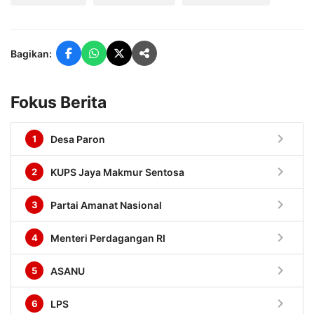
Bagikan:
Fokus Berita
chevron_right
1
Desa Paron
chevron_right
2
KUPS Jaya Makmur Sentosa
chevron_right
3
Partai Amanat Nasional
chevron_right
4
Menteri Perdagangan RI
chevron_right
5
ASANU
chevron_right
6
LPS