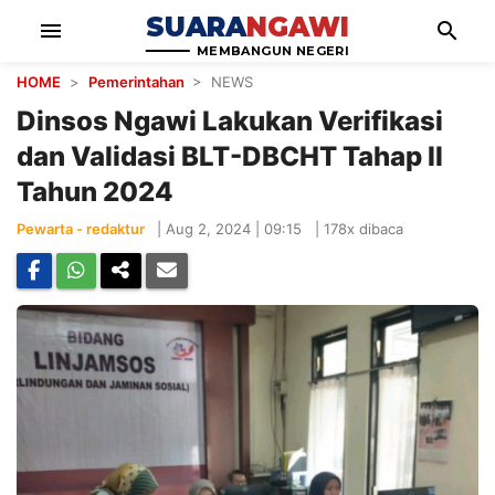
SUARA
NGAWI
menu
search
MEMBANGUN NEGERI
HOME
>
Pemerintahan
> NEWS
Dinsos Ngawi Lakukan Verifikasi
dan Validasi BLT-DBCHT Tahap ll
Tahun 2024
Pewarta - redaktur
|
Aug 2, 2024 | 09:15
|
178x dibaca