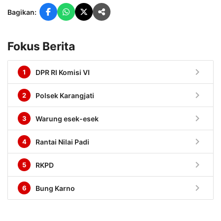
Bagikan:
Fokus Berita
chevron_right
1
DPR RI Komisi VI
chevron_right
2
Polsek Karangjati
chevron_right
3
Warung esek-esek
chevron_right
4
Rantai Nilai Padi
chevron_right
5
RKPD
chevron_right
6
Bung Karno