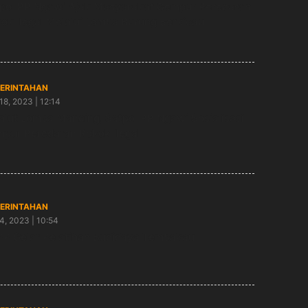
pol PP Ngawi Ajak Masyarakat Gempur Peredaran
ok Ilegal Melalui Lomba Burung Berkicau
ERINTAHAN
18, 2023 | 12:14
alut Lomba Mancing, Satpol PP Ngawi Sosialisasi
pur Peredaran Rokok Ilegal
ERINTAHAN
4, 2023 | 10:54
P Gelar Pelatihan Budidaya Tembakau