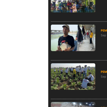
Sat
Rok
PEM
Sep 
Dib
Gem
PEM
Sep 
DKP