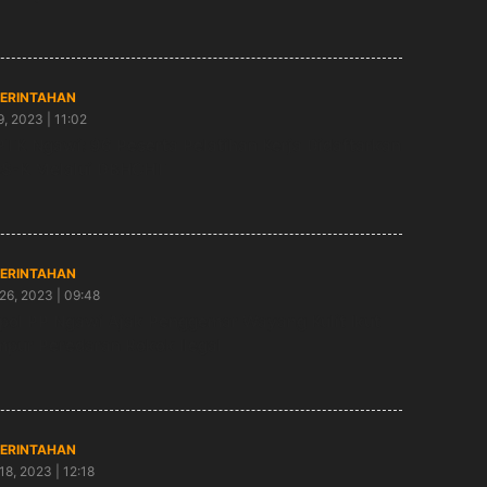
ERINTAHAN
9, 2023 | 11:02
TK Ngawi: 96 Peserta Pelatihan Kerja Didaftarkan
S-K Melalui DBHCHT
ERINTAHAN
26, 2023 | 09:48
pol PP Ngawi Ajak Penggemar Wayang Kulit Ikut
pur Peredaran Rokok Ilegal
ERINTAHAN
18, 2023 | 12:18