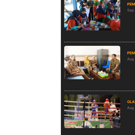
PEM
Sep 
Bek
Nga
PEM
Aug 
2.4
Ber
OLA
Aug 
Sos
Ama