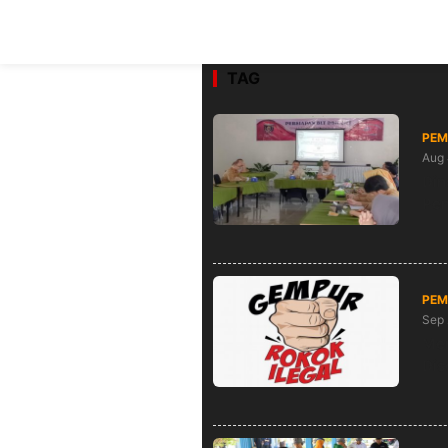
TAG
PEM
Aug 
Din
Pen
PEM
Sep 
Men
Dis