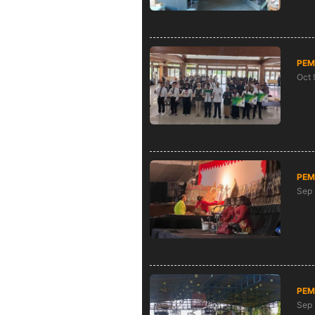
PEM
Oct 
DPP
BPJ
PEM
Sep 
Sat
Gem
PEM
Sep 