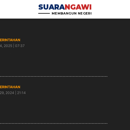
SUARA
NGAWI
MEMBANGUN NEGERI
ERINTAHAN
4, 2025 | 07:37
sos Ngawi Rakor BLT DBHCHT 2025, Berikut
jelasannya
ERINTAHAN
29, 2024 | 21:14
genal Apa Itu Cukai yang Kini Tengah Gencar
osialisasikan Pemkab Ngawi, Yuk Intip Ulasannya