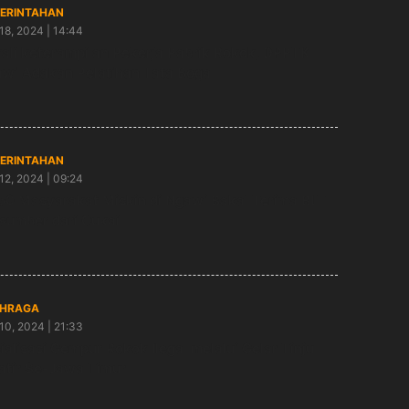
ERINTAHAN
18, 2024 | 14:44
ali keterampilan Pekerja Pabrik Rokok, DPPTK
wi Adakan Pelatihan Tata Boga
ERINTAHAN
12, 2024 | 09:24
50 Masyarakat Miskin di Ngawi Bakal Terima BLT
sumber dari Cukai
HRAGA
10, 2024 | 21:33
ialisasi Gempur Rokok Ilegal melalui Gelar Tinju
tir Se-Jawa Timur