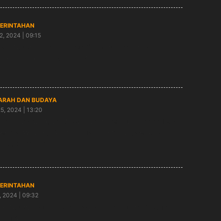
ERINTAHAN
2, 2024 | 09:15
sos Ngawi Lakukan Verifikasi dan Validasi BLT-
HT Tahap ll Tahun 2024
ARAH DAN BUDAYA
25, 2024 | 13:20
kab Ngawi Ajak Masyarakat Gempur Rokok Ilegal
pentas Wayang Kulit Tradisi Ganti Langse Alas
onggo Srigati
ERINTAHAN
1, 2024 | 09:32
P Ngawi Gelar Temu Usaha Tani Tembakau, Ini
uannya