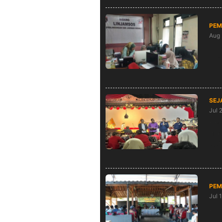
PEM
Aug 
Din
DBC
SEJ
Jul 
Pem
di 
Ket
PEM
Jul 
DKP
Tuj