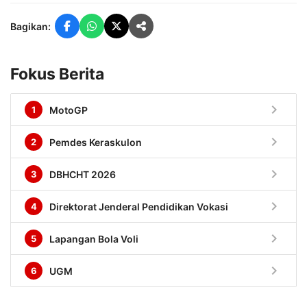
Bagikan:
Fokus Berita
chevron_right
1
MotoGP
chevron_right
2
Pemdes Keraskulon
chevron_right
3
DBHCHT 2026
chevron_right
4
Direktorat Jenderal Pendidikan Vokasi
chevron_right
5
Lapangan Bola Voli
chevron_right
6
UGM