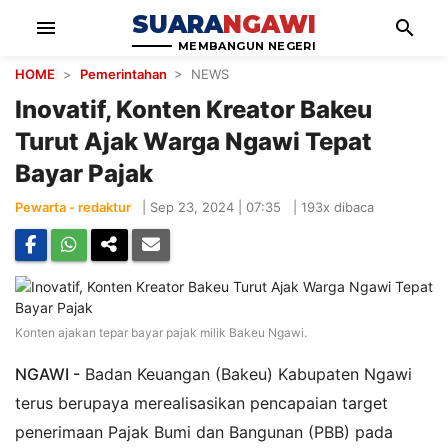
SUARA
NGAWI
menu
search
MEMBANGUN NEGERI
HOME
>
Pemerintahan
> NEWS
Inovatif, Konten Kreator Bakeu
Turut Ajak Warga Ngawi Tepat
Bayar Pajak
Pewarta - redaktur
|
Sep 23, 2024 | 07:35
|
193x dibaca
Konten ajakan tepar bayar pajak milik Bakeu Ngawi.
NGAWI -
Badan Keuangan (Bakeu) Kabupaten Ngawi
terus berupaya merealisasikan pencapaian target
penerimaan Pajak Bumi dan Bangunan (PBB) pada