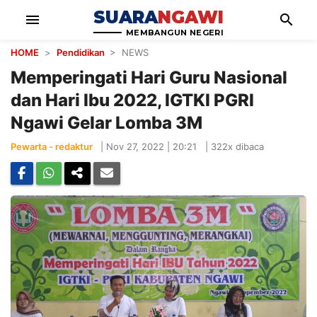
SUARA
NGAWI
menu
search
MEMBANGUN NEGERI
HOME
>
Pendidikan
> NEWS
Memperingati Hari Guru Nasional
dan Hari Ibu 2022, IGTKI PGRI
Ngawi Gelar Lomba 3M
Pewarta - redaktur
|
Nov 27, 2022 | 20:21
|
322x dibaca