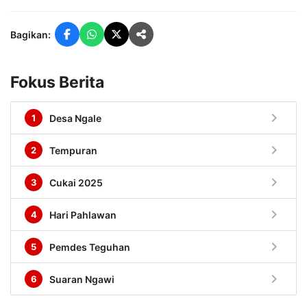
Bagikan:
Fokus Berita
chevron_right
1
Desa Ngale
chevron_right
2
Tempuran
chevron_right
3
Cukai 2025
chevron_right
4
Hari Pahlawan
chevron_right
5
Pemdes Teguhan
chevron_right
6
Suaran Ngawi