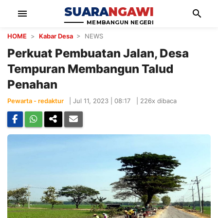
SUARA
NGAWI
menu
search
MEMBANGUN NEGERI
HOME
>
Kabar Desa
> NEWS
Perkuat Pembuatan Jalan, Desa
Tempuran Membangun Talud
Penahan
Pewarta - redaktur
|
Jul 11, 2023 | 08:17
|
226x dibaca