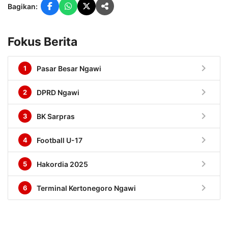
Bagikan:
Fokus Berita
chevron_right
1
Pasar Besar Ngawi
chevron_right
2
DPRD Ngawi
chevron_right
3
BK Sarpras
chevron_right
4
Football U-17
chevron_right
5
Hakordia 2025
chevron_right
6
Terminal Kertonegoro Ngawi