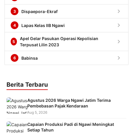
chevron_right
3
Dispaepora-Ekraf
chevron_right
4
Lapas Kelas IIB Ngawi
Apel Gelar Pasukan Operasi Kepolisian
chevron_right
5
Terpusat Lilin 2023
chevron_right
6
Babinsa
Berita Terbaru
Agustus 2026 Warga Ngawi Jatim Terima
Pembebasan Pajak Kendaraan
Aug 5, 2026
Capaian Produksi Padi di Ngawi Meningkat
Setiap Tahun