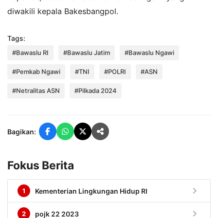
diwakili kepala Bakesbangpol.
Tags:
#Bawaslu RI
#Bawaslu Jatim
#Bawaslu Ngawi
#Pemkab Ngawi
#TNI
#POLRI
#ASN
#Netralitas ASN
#Pilkada 2024
Bagikan:
Fokus Berita
chevron_right
1
Kementerian Lingkungan Hidup RI
chevron_right
2
pojk 22 2023