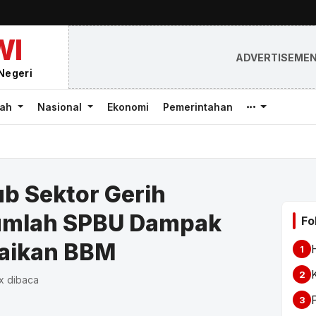
WI
ADVERTISEME
Negeri
rah
Nasional
Ekonomi
Pemerintahan
ub Sektor Gerih
jumlah SPBU Dampak
Fo
naikan BBM
1
2
x dibaca
3