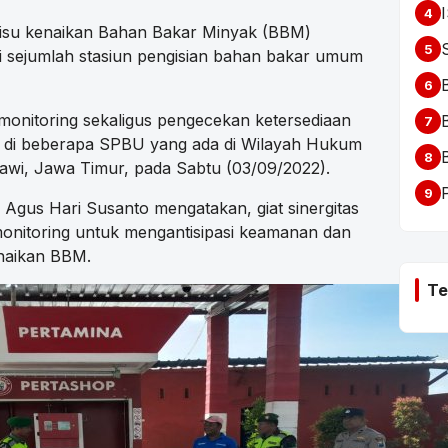
4
 isu kenaikan Bahan Bakar Minyak (BBM)
5
 di sejumlah stasiun pengisian bahan bakar umum
6
monitoring sekaligus pengecekan ketersediaan
7
 di beberapa SPBU yang ada di Wilayah Hukum
8
wi, Jawa Timur, pada Sabtu (03/09/2022).
9
 Agus Hari Susanto mengatakan, giat sinergitas
onitoring untuk mengantisipasi keamanan dan
enaikan BBM.
Te