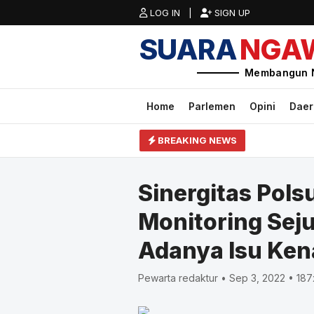
LOG IN |
SIGN UP
SUARA
NGA
Membangun 
Home
Parlemen
Opini
Dae
BREAKING NEWS
Sinergitas Pols
Monitoring Se
Adanya Isu Ke
Pewarta redaktur • Sep 3, 2022 • 187