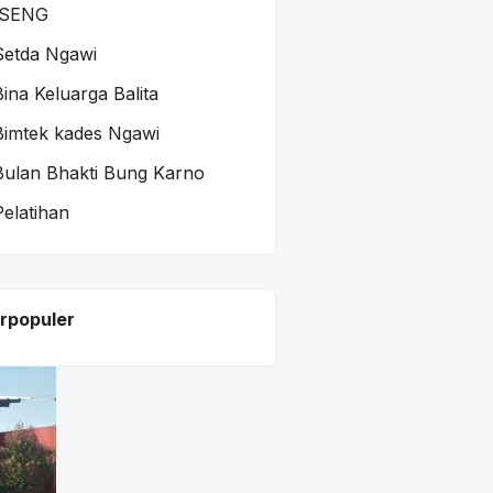
ISENG
Setda Ngawi
Bina Keluarga Balita
Bimtek kades Ngawi
Bulan Bhakti Bung Karno
Pelatihan
rpopuler