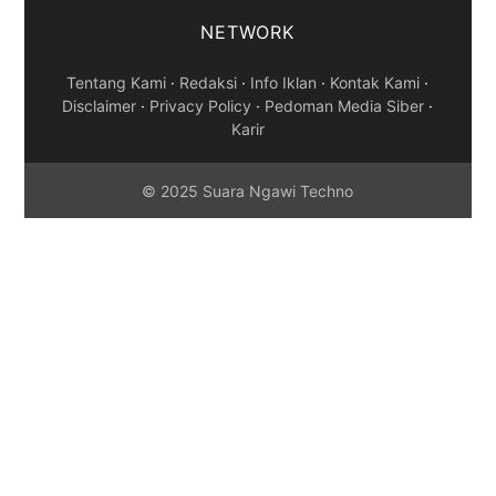
NETWORK
Tentang Kami
·
Redaksi
·
Info Iklan
·
Kontak Kami
·
Disclaimer
·
Privacy Policy
·
Pedoman Media Siber
·
Karir
© 2025 Suara Ngawi Techno