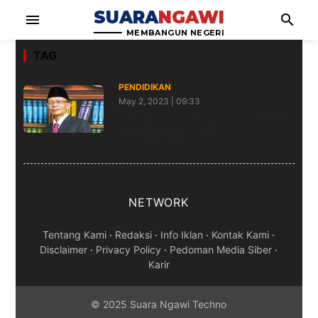
SUARA
NGAWI
menu
search
MEMBANGUN NEGERI
TAG
PENDIDIKAN
May 2, 2023 | 09:33
Budi Hantara: REFLEKSI SEJARAH
HARI PENDIDIKAN
NETWORK
Tentang Kami
·
Redaksi
·
Info Iklan
·
Kontak Kami
·
Disclaimer
·
Privacy Policy
·
Pedoman Media Siber
·
Karir
© 2025 Suara Ngawi Techno