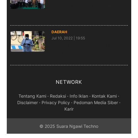
Silaturahmi ke Ketua PCNU
Kabupaten Ngawi
DAERAH
Jul 10, 2022 | 19:55
Idul Adha 1443 H, Polres Ngawi
Salurkan Puluhan Hewan Kurban
NETWORK
Tentang Kami
·
Redaksi
·
Info Iklan
·
Kontak Kami
·
Disclaimer
·
Privacy Policy
·
Pedoman Media Siber
·
Karir
© 2025 Suara Ngawi Techno