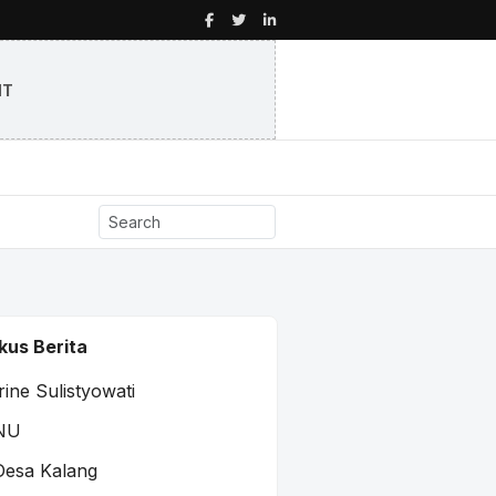
NT
kus Berita
Irine Sulistyowati
NU
Desa Kalang