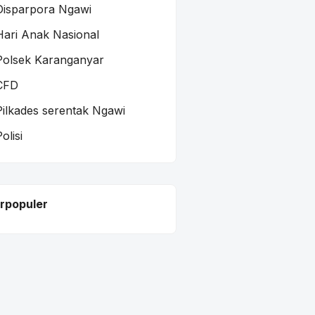
Disparpora Ngawi
Hari Anak Nasional
Polsek Karanganyar
CFD
Pilkades serentak Ngawi
olisi
rpopuler