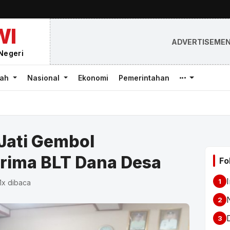
WI
ADVERTISEME
Negeri
rah
Nasional
Ekonomi
Pemerintahan
Jati Gembol
rima BLT Dana Desa
Fo
1
1x dibaca
2
3