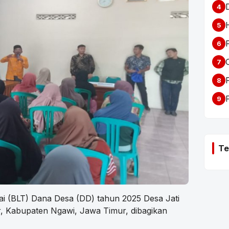
4
5
6
7
8
P
9
Te
 (BLT) Dana Desa (DD) tahun 2025 Desa Jati
, Kabupaten Ngawi, Jawa Timur, dibagikan