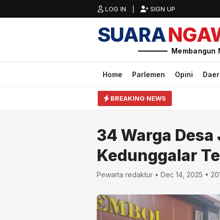
LOG IN |
SIGN UP
SUARA
NGA
Membangun 
Home
Parlemen
Opini
Dae
BREAKING NEWS
34 Warga Desa 
Kedunggalar Te
Pewarta redaktur • Dec 14, 2025 • 20