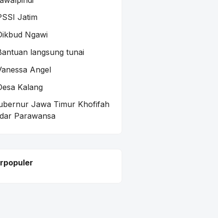
awalpindi
PSSI Jatim
Dikbud Ngawi
Bantuan langsung tunai
Vanessa Angel
Desa Kalang
ubernur Jawa Timur Khofifah
ndar Parawansa
rpopuler