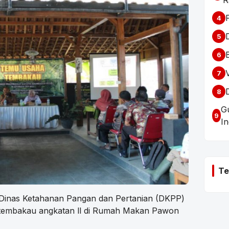
R
4
5
6
7
8
G
9
I
Te
Dinas Ketahanan Pangan dan Pertanian (DKPP)
 tembakau angkatan ll di Rumah Makan Pawon