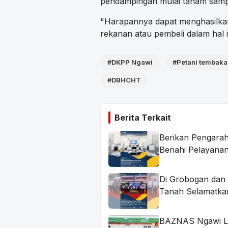
pendampingan mulai tanam samp
"Harapannya dapat menghasilka
rekanan atau pembeli dalam hal i
#DKPP Ngawi
#Petani tembak
#DBHCHT
Berita Terkait
Berikan Pengarah
Benahi Pelayanan
Di Grobogan dan
Tanah Selamatka
BAZNAS Ngawi Li