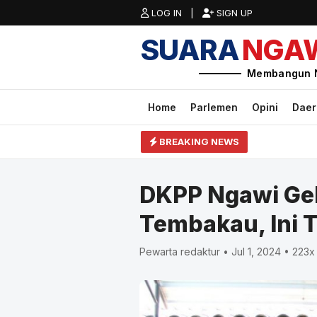
LOG IN |
SIGN UP
SUARA
NGA
Membangun 
Home
Parlemen
Opini
Dae
BREAKING NEWS
DKPP Ngawi Gel
Tembakau, Ini 
Pewarta redaktur • Jul 1, 2024 • 223x