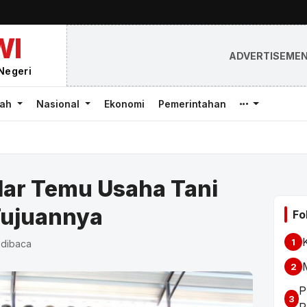
WI
ADVERTISEME
Negeri
rah
Nasional
Ekonomi
Pemerintahan
ar Temu Usaha Tani
Tujuannya
Fo
1
 dibaca
2
P
3