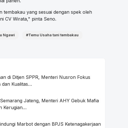
ai panen.
n tembakau yang sesuai dengan spek oleh
ni CV Wirata," pinta Seno.
au Ngawi
#Temu Usaha tani tembakau
an di Ditjen SPPR, Menteri Nusron Fokus
 dan Kualitas…
 Semarang Jateng, Menteri AHY Gebuk Mafia
n Kerugian…
ndungi Marbot dengan BPJS Ketenagakerjaan