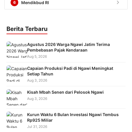
chevron_right
6
Mendikbud RI
Berita Terbaru
Agustus 2026 Warga Ngawi Jatim Terima
Pembebasan Pajak Kendaraan
Aug 5, 2026
Capaian Produksi Padi di Ngawi Meningkat
Setiap Tahun
Aug 3, 2026
Kisah Mbah Senen dari Pelosok Ngawi
Aug 3, 2026
Kurun Waktu 6 Bulan Investasi Ngawi Tembus
Rp925 Miliar
Jul 31, 2026