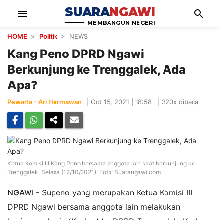
SUARA
NGAWI
menu
search
MEMBANGUN NEGERI
HOME
>
Politik
> NEWS
Kang Peno DPRD Ngawi
Berkunjung ke Trenggalek, Ada
Apa?
Pewarta - Ari Hermawan
|
Oct 15, 2021 | 18:58
|
320x dibaca
Ketua Komisi III Kang Peno bersama anggota lain saat berkunjung ke
Trenggalek, Selasa (12/10/2021). Foto: Suarangawi.com
NGAWI
- Supeno yang merupakan Ketua Komisi III
DPRD Ngawi bersama anggota lain melakukan