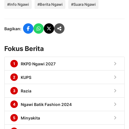
#Info Ngawi
#Berita Ngawi
#Suara Ngawi
Bagikan:
Fokus Berita
chevron_right
1
RKPD Ngawi 2027
chevron_right
2
KUPS
chevron_right
3
Razia
chevron_right
4
Ngawi Batik Fashion 2024
chevron_right
5
Minyakita