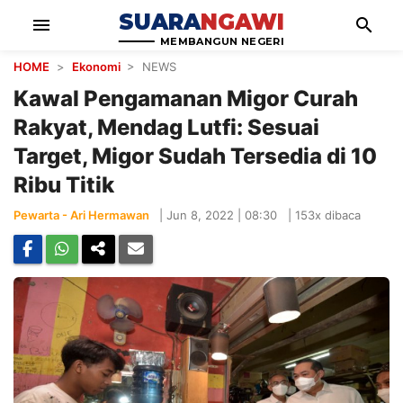
SUARA
NGAWI
menu
search
MEMBANGUN NEGERI
HOME
>
Ekonomi
> NEWS
Kawal Pengamanan Migor Curah
Rakyat, Mendag Lutfi: Sesuai
Target, Migor Sudah Tersedia di 10
Ribu Titik
Pewarta - Ari Hermawan
|
Jun 8, 2022 | 08:30
|
153x dibaca