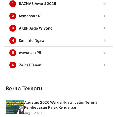
chevron_right
1
BAZNAS Award 2025
chevron_right
2
Kemensos RI
chevron_right
3
AKBP Argo Wiyono
chevron_right
4
Kominfo Ngawi
chevron_right
5
wawasan P5
chevron_right
6
Zainal Fanani
Berita Terbaru
Agustus 2026 Warga Ngawi Jatim Terima
Pembebasan Pajak Kendaraan
Aug 5, 2026