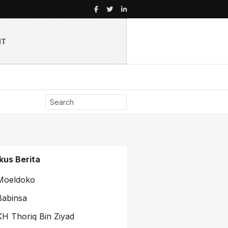
NT
kus Berita
Moeldoko
Babinsa
KH Thoriq Bin Ziyad