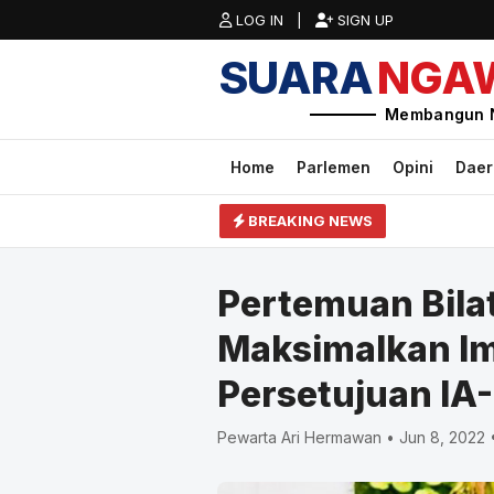
LOG IN |
SIGN UP
SUARA
NGA
Membangun 
Home
Parlemen
Opini
Dae
BREAKING NEWS
Pertemuan Bilat
Maksimalkan I
Persetujuan IA
Pewarta Ari Hermawan • Jun 8, 2022 