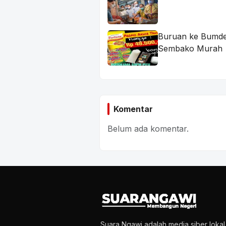
Buruan ke Bumde
Sembako Murah
Komentar
Belum ada komentar.
Suara Ngawi adalah media siber loka