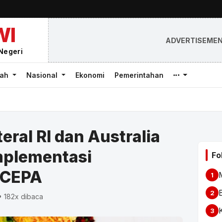
WI
ADVERTISEME
Negeri
rah
Nasional
Ekonomi
Pemerintahan
eral RI dan Australia
mplementasi
Fo
-CEPA
1
2
• 182x dibaca
3