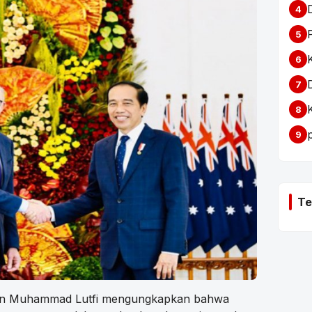
4
5
6
7
8
9
Te
an Muhammad Lutfi mengungkapkan bahwa